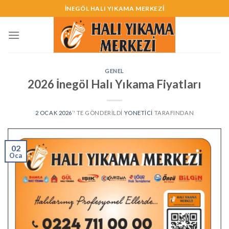
Skip
İNEGÖL HALI YIKAMA MERKEZİ
to
content
GENEL
2026 İnegöl Halı Yıkama Fiyatları
2 OCAK 2026
’' TE GÖNDERILDI
YONETICI
TARAFINDAN
02
Oca