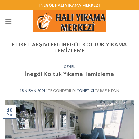
Skip
İNEGÖL HALI YIKAMA MERKEZİ
to
content
ETIKET ARŞIVLERI:
İNEGÖL KOLTUK YIKAMA
TEMIZLEME
GENEL
İnegöl Koltuk Yıkama Temizleme
18 NISAN 2024
’' TE GÖNDERILDI
YONETICI
TARAFINDAN
18
Nis